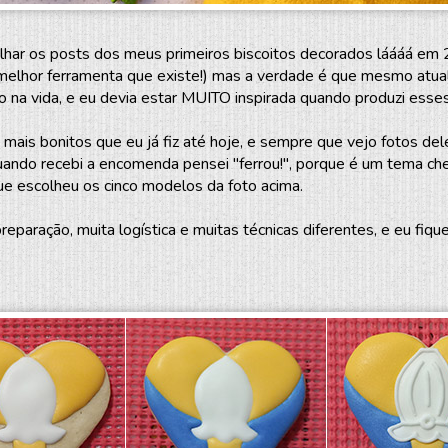
olhar os posts dos meus primeiros biscoitos decorados láááá em
a melhor ferramenta que existe!) mas a verdade é que mesmo atua
do na vida, e eu devia estar MUITO inspirada quando produzi esses 
mais bonitos que eu já fiz até hoje, e sempre que vejo fotos de
ando recebi a encomenda pensei "ferrou!", porque é um tema chei
que escolheu os cinco modelos da foto acima.
eparação, muita logística e muitas técnicas diferentes, e eu fiqu