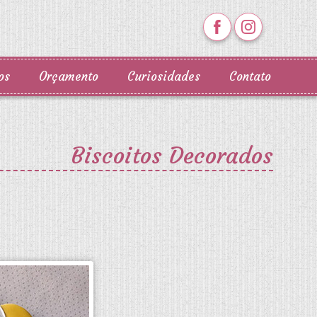
os
Orçamento
Curiosidades
Contato
Biscoitos Decorados