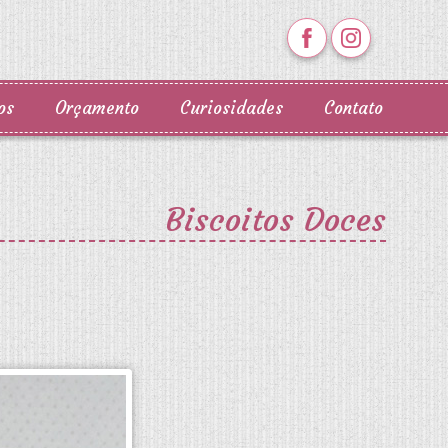
os
Orçamento
Curiosidades
Contato
Biscoitos Doces