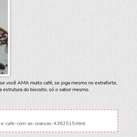
: se você AMA muito café, se joga mesmo no extraforte,
a estrutura do biscoito, só o sabor mesmo.
ela-e-cafe-com-as-criancas-4382515.html